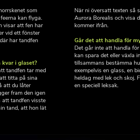
 norrskenet som
När ni översatt texten så 
 feerna kan flyga.
Aurora Borealis och visa d
m visar att fen har
kommer ifrån.
r vid ett fönster
 där har tandfen
Går det att handla för m
Det går inte att handla för
kan spara det eller växla i
 kvar i glaset?
tillsammans bestämma hur
 att tandfen tar med
exempelvis en glass, en biob
tt titta på sina
heldag med lek och skoj. 
 att du låter
en speciell leksak.
ägger fram den igen
a att tandfen visste
in tand, att hon lät