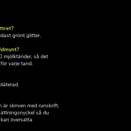
ttret?
dast grönt glitter.
uldmynt?
0 mjölktänder, så det
för varje tand.
pläterad.
 är skriven med runskrift.
ättningsnyckel så du
 kan översätta