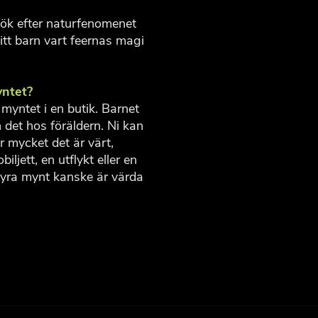
sök efter naturfenomenet
itt barn vart feernas magi
yntet?
 myntet i en butik. Barnet
n det hos föräldern. Ni kan
 mycket det är värt,
iljett, en utflykt eller en
Fyra mynt kanske är värda