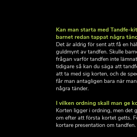
Kan man starta med Tandfe-ki
barnet redan tappat några tän
Det är aldrig för sent att få en h
guldmynt av tandfen. Skulle barne
frågan varför tandfen inte lämna
tidigare så kan du säga att tand
att ta med sig korten, och de spe
får man antagligen bara när man
några tänder.
I vilken ordning skall man ge k
Korten ligger i ordning, men det 
om efter att första kortet getts. 
kortare presentation om tandfen