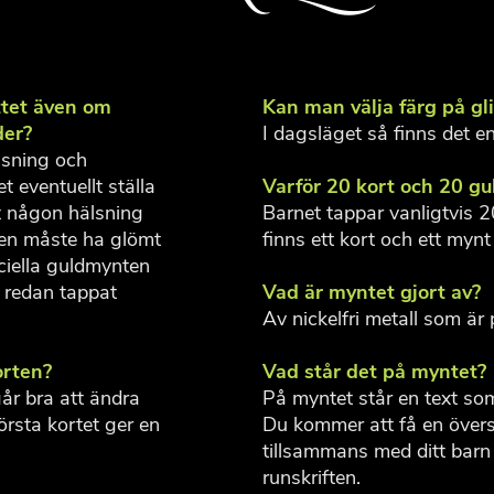
ttet även om
Kan man välja färg på gli
der?
I dagsläget så finns det en
älsning och
t eventuellt ställa
Varför 20 kort och 20 g
t någon hälsning
Barnet tappar vanligtvis 2
fen måste ha glömt
finns ett kort och ett mynt 
ciella guldmynten
 redan tappat
Vad är myntet gjort av?
Av nickelfri metall som är 
orten?
Vad står det på myntet?
går bra att ändra
På myntet står en text som
Första kortet ger en
Du kommer att få en övers
.
tillsammans med ditt barn
runskriften.